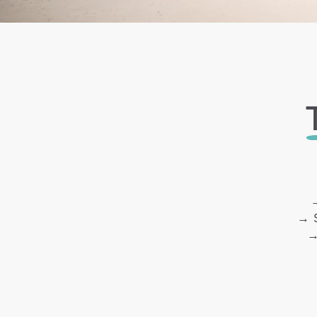
→
→ S
→