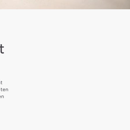
t
nt
pten
en