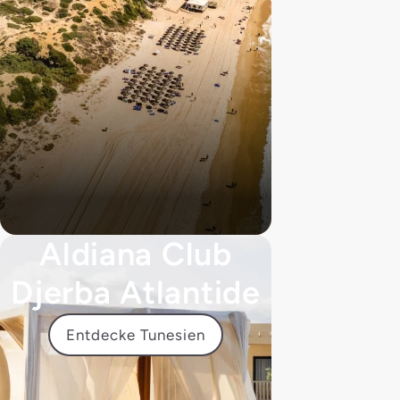
Aldiana Club
Djerba Atlantide
Entdecke Tunesien