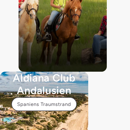
Aldiana Club
Andalusien
Spaniens Traumstrand