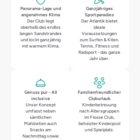
Panorama-Lage und
Ganzjähriges
angenehmes Klima
Sportparadies
Der Club liegt
Der Atlantik bietet
oberhalb des endlos
ideale
langen Sandstrandes
Voraussetzungen
und lockt ganzjährig
zum Surfen & Kiten.
mit warmem Klima.
Tennis, Fitness und
Radsport - das ganze
Jahr über.
Genuss pur - All
Familienfreundlicher
inclusive
Cluburlaub
Unser Konzept
Kinderbetreuung
umfasst neben
nach Altersgruppen
sämtlichen
im Flosse Club,
Mahlzeiten auch
beheizter Kinderpool
Snacks am
und Spielplatz.
Nachmittag sowie