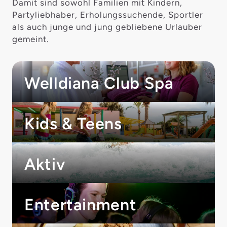
Damit sind sowohl Familien mit Kindern,
Partyliebhaber, Erholungssuchende, Sportler
als auch junge und jung gebliebene Urlauber
gemeint.
Welldiana Club Spa
Kids & Teens
Aktiv
Entertainment