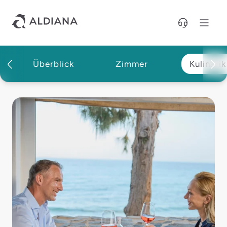
Direkt zum Hauptinhalt
Überblick
Zimmer
Kulinarik
Aldiana Club Fuerteventura