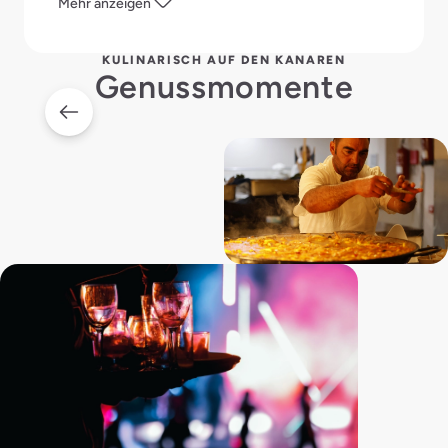
Mehr anzeigen
sodass du immer genau weißt, was du genießt.
KULINARISCH AUF DEN KANAREN
Genussmomente