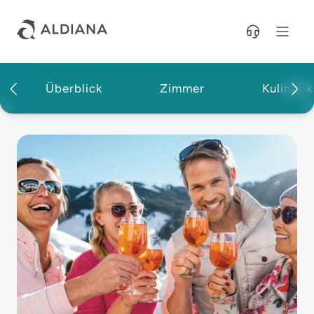
Direkt zum Hauptinhalt
Überblick
Zimmer
Kulinarik
Aldiana Club Hochkönig