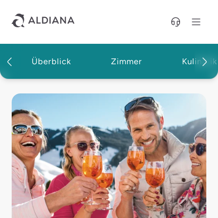
Direkt zum Hauptinhalt
Überblick
Zimmer
Kulinarik
Aldiana Club Hochkönig