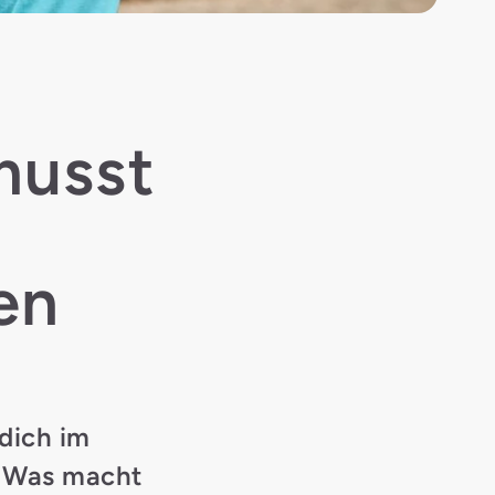
musst
en
dich im
? Was macht