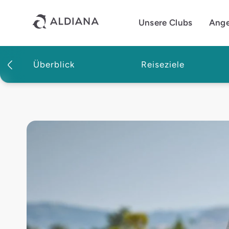
Direkt zum Hauptinhalt
Unsere Clubs
Ang
Überblick
Reiseziele
Magazin | Aldiana Reisemagazin
Bogenschießen: Urlaub 