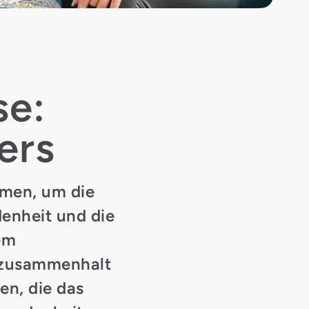
se:
ers
hmen, um die
denheit und die
em
amzusammenhalt
en, die das