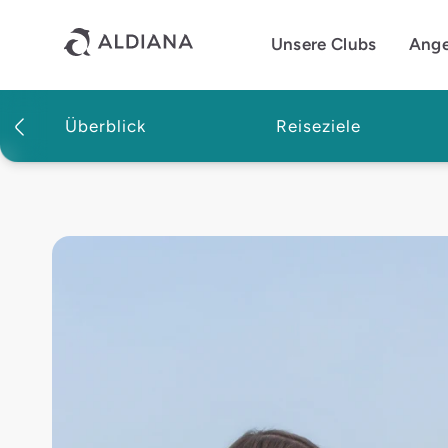
Direkt zum Hauptinhalt
Unsere Clubs
Ang
Überblick
Reiseziele
Magazin | Aldiana Reisemagazin
Teambuilding auf Reisen 