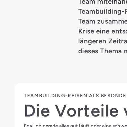
Team miteinand
Teambuilding-R
Team zusammen
Krise eine ent
längeren Zeitr
dieses Thema 
TEAMBUILDING-REISEN ALS BESONDE
Die Vorteil
Egal, ob gerade alles gut läuft oder eine sch