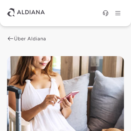
Direkt zum Hauptinhalt
Über Aldiana