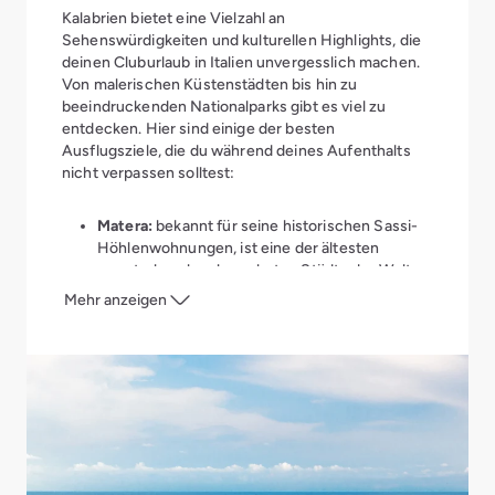
Kalabrien bietet eine Vielzahl an
Sehenswürdigkeiten und kulturellen Highlights, die
deinen Cluburlaub in Italien unvergesslich machen.
Von malerischen Küstenstädten bis hin zu
beeindruckenden Nationalparks gibt es viel zu
entdecken. Hier sind einige der besten
Ausflugsziele, die du während deines Aufenthalts
nicht verpassen solltest:
Matera:
bekannt für seine historischen Sassi-
Höhlenwohnungen, ist eine der ältesten
ununterbrochen bewohnten Städte der Welt
und gehört zum UNESCO-Weltkulturerbe.
Mehr anzeigen
Civita:
ein kleines Dorf, das vor allem für seine
beeindruckende Lage im Pollino National Park
und die Steinbrücke bekannt ist, die es mit dem
Rest der Welt verbindet.
Tropea:
gilt als das „Saint Tropez“ Süditaliens.
Beim Bummeln durch enge Gassen geht es
vorbei an pastellfarbenen Häusern, kleinen
Cafés, Boutiquen und Marktständen. Auf den