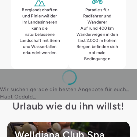
Berglandschaften
Paradies für
und Pinienwälder
Radfahrer und
Im Landesinneren
Wanderer
kann die
Auf rund 400 km
naturbelassene
Wanderwegen in den
Landschaft mit Seen
fast 2.000 m hohen
und Wasserfällen
Bergen befinden sich
erkundet werden
optimale
Bedingungen
Wir suchen gerade die besten Angebote für euch…
Habt Geduld…
Urlaub wie du ihn willst!
Welldiana Club Spa