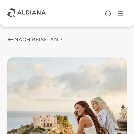
Direkt zum Hauptinhalt
NACH REISELAND