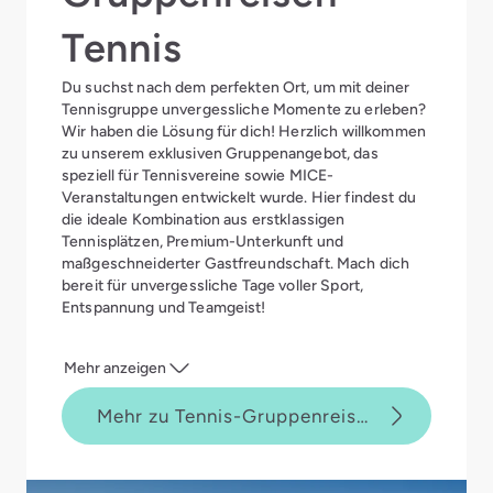
Tennis
Du suchst nach dem perfekten Ort, um mit deiner
Tennisgruppe unvergessliche Momente zu erleben?
Wir haben die Lösung für dich! Herzlich willkommen
zu unserem exklusiven Gruppenangebot, das
speziell für Tennisvereine sowie MICE-
Veranstaltungen entwickelt wurde. Hier findest du
die ideale Kombination aus erstklassigen
Tennisplätzen, Premium-Unterkunft und
maßgeschneiderter Gastfreundschaft. Mach dich
bereit für unvergessliche Tage voller Sport,
Entspannung und Teamgeist!
Tennis-Special 7+1
Mindestaufenthaltsdauer: 5 Nächte
Mehr anzeigen
ab 7 vollzahlenden Gästen übernachtet die 8.
Mindestens 3 Tage Tennis/Golf je Teilnehmer
Person mit all-inclusive für die Dauer der
Mehr zu Tennis-Gruppenreisen
Gruppenreise kostenfrei (nicht kombinierbar mit
Limitiertes Kontingent und nur auf Anfrage
Frühbucherrabatt UND Saisonspecial,
buchbar
Langzeitspecial und Aldiana Young analog
Veranstalterangebot).