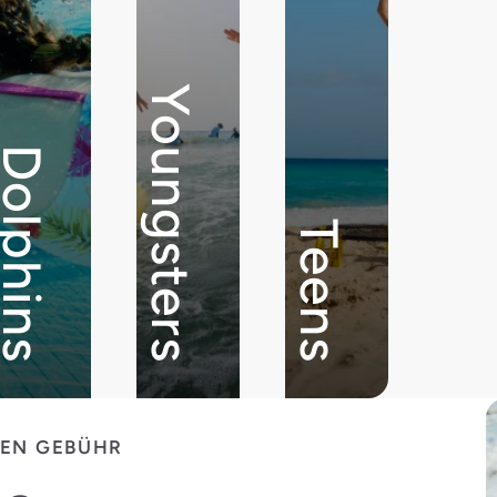
Youngsters
olphins
Teens
GEN GEBÜHR