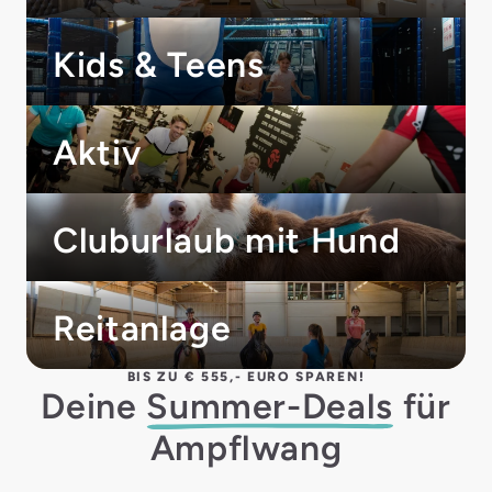
Kids & Teens
Aktiv
Cluburlaub mit Hund
Reitanlage
BIS ZU € 555,- EURO SPAREN!
Deine
Summer-Deals
für
Ampflwang