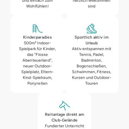
und einfach zum
herzlich willkommen
Wohlfühlen!
sind
Kinderparadies
Sportlich aktiv im
500m² Indoor-
Urlaub
Spielpark für Kinder,
Aktiv entspannen mit
das "Flosse
Tennis, Padel,
Abenteuerland",
Badminton,
neuer Outdoor-
Bogenschießen,
Spielplatz, Eltern-
Schwimmen, Fitness,
Kind-Spielraum,
Kursen und Outdoor-
Ponyreiten
Touren
Reitanlage direkt am
Club-Gelände
Fundierter Unterricht