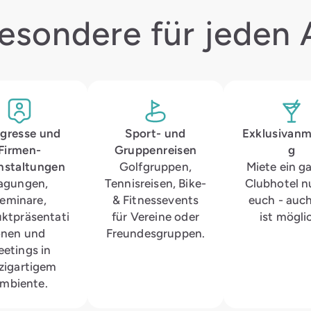
esondere für jeden 
gresse und
Sport- und
Exklusivanm
Firmen­
Gruppenreisen
g
nstaltungen
Golfgruppen,
Miete ein g
agungen,
Tennisreisen, Bike-
Clubhotel nu
eminare,
& Fitnessevents
euch - auc
ktpräsentati
für Vereine oder
ist mögli
onen und
Freundesgruppen.
etings in
zigartigem
mbiente.