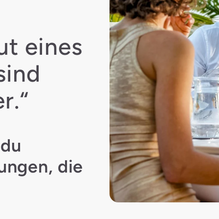
ut eines
sind
r.“
 du
ungen, die