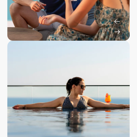
Logis, Shuttle, Medikamente, Arztkosten,
Skipass, Green Fees, Geldauszahlung an der
Rezeption), maximal rückwirkend innerhalb des
Geschäftsjahres einreichbar
Aldiana Katalogzustellung:
Zusendung des aktuellen
Aldiana Katalogs
Freundschaftswerbung:
Gutschrift pro gebuchtem
Zimmer: 10 Statusnächte