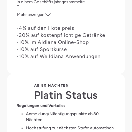
In einem Geschäftsjahr gesammelte
Übernachtungen bleiben für 3 Geschäftsjahre
gültig.
Mehr anzeigen
Gästeclub-Ermäßigung:
4% Ermäßigung auf den
-4% auf den Hotelpreis
Hotelpreis, Bedingungen siehe „Gästeclub
-20% auf kostenpflichtige Getränke
Rabattantrag“
-10% im Aldiana Online-Shop
-10% auf Sportkurse
Ermäßigung Aldiana Merchandising
im Online-Shop
(einmal pro Jahr): 10%
-10% auf Welldiana Anwendungen
Ermäßigungen vor Ort:
Kostenpflichtige
Getränke/Spezialitätenrestaurant: 20%
Welldiana Anwendungen: 10% (gilt nicht für die
AB 80 NÄCHTEN
Aldiana Clubs Naga Bay und Schlanitzen Alm)
Platin Status
Sportkurse (Tennis, Golf, Segeln, Surfen)**:
10%
Regelungen und Vorteile:
Anmeldung/Nächtigungspunkte ab 80
Vor Ort:
Nächten
Treatment vor Ort
Hochstufung zur nächsten Stufe: automatisch.