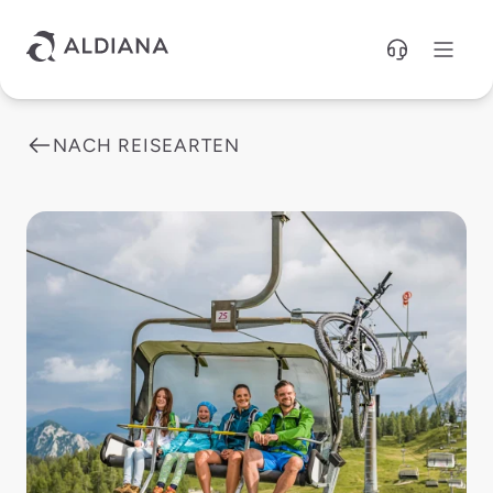
Direkt zum Hauptinhalt
NACH REISEARTEN