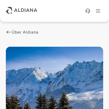
Direkt zum Hauptinhalt
Über Aldiana