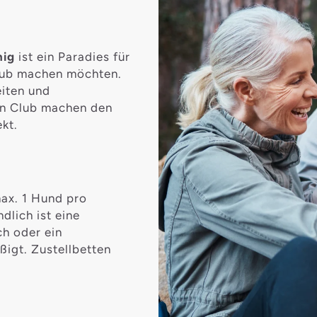
nig
ist ein Paradies für
laub machen möchten.
eiten und
en Club machen den
kt.
ax. 1 Hund pro
lich ist eine
h oder ein
igt. Zustellbetten