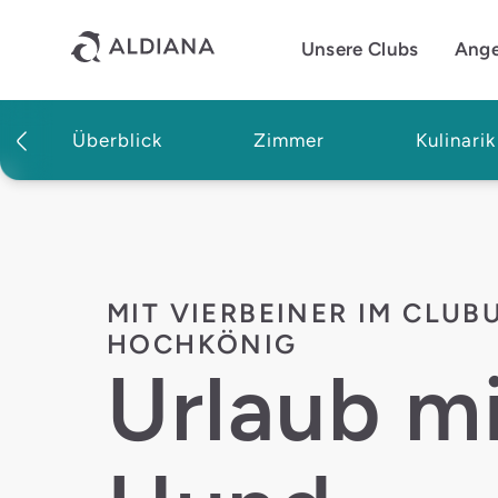
Direkt zum Hauptinhalt
Unsere Clubs
Ang
Überblick
Zimmer
Kulinarik
Unsere Clubs
Aldiana Club Hochkönig
Urlaub mit Hund
MIT VIERBEINER IM CLU
HOCHKÖNIG
Urlaub m