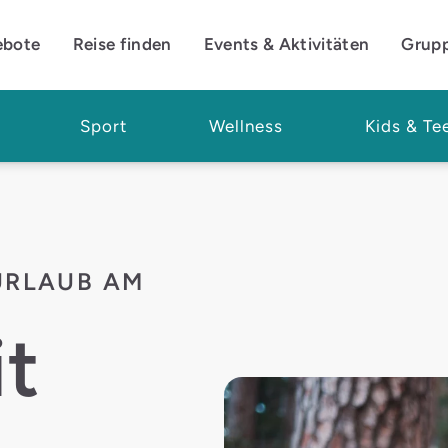
ebote
Reise finden
Events & Aktivitäten
Grup
Sport
Wellness
Kids & Te
BURLAUB AM
it