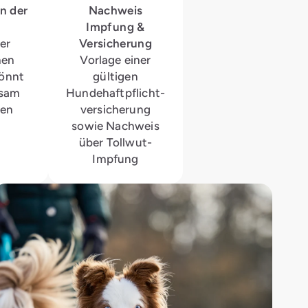
an der
Nachweis
Impfung &
er
Versicherung
hen
Vorlage einer
önnt
gültigen
nsam
Hundehaftpflicht­
nen
ver­sicherung
sowie Nachweis
über Tollwut-
Impfung