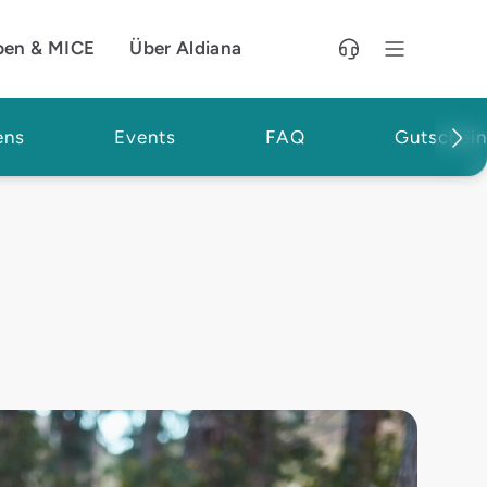
pen & MICE
Über Aldiana
ens
Events
FAQ
Gutschei