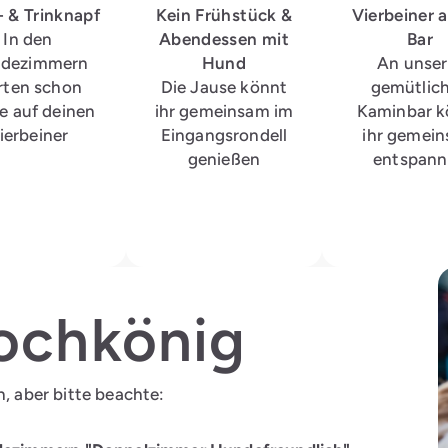
- & Trinknapf
Kein Frühstück &
Vierbeiner 
In den
Abendessen mit
Bar
dezimmern
Hund
An unser
rten schon
Die Jause könnt
gemütlic
e auf deinen
ihr gemeinsam im
Kaminbar k
ierbeiner
Eingangsrondell
ihr gemei
genießen
entspan
ochkönig
n, aber bitte beachte: