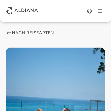
Direkt zum Hauptinhalt
NACH REISEARTEN