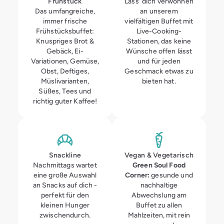
Frühstück
Lass' dich verwöhnen
Das umfangreiche,
an unserem
immer frische
vielfältigen Buffet mit
Frühstücksbuffet:
Live-Cooking-
Knuspriges Brot &
Stationen, das keine
Gebäck, Ei-
Wünsche offen lässt
Variationen, Gemüse,
und für jeden
Obst, Deftiges,
Geschmack etwas zu
Müslivarianten,
bieten hat.
Süßes, Tees und
richtig guter Kaffee!
Snackline
Vegan & Vegetarisch
Nachmittags wartet
Green Soul Food
eine große Auswahl
Corner:
gesunde und
an Snacks auf dich -
nachhaltige
perfekt für den
Abwechslung am
kleinen Hunger
Buffet zu allen
zwischendurch.
Mahlzeiten, mit rein