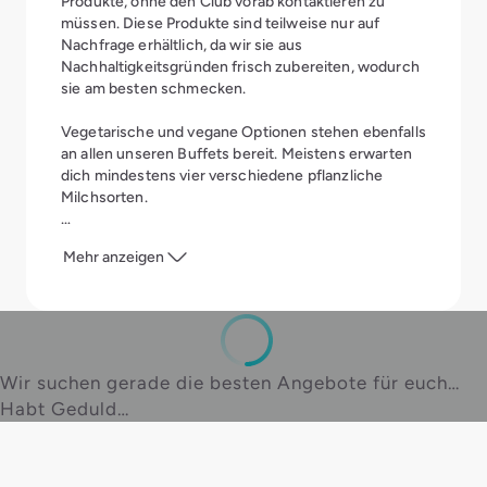
Produkte, ohne den Club vorab kontaktieren zu
müssen. Diese Produkte sind teilweise nur auf
Nachfrage erhältlich, da wir sie aus
Nachhaltigkeitsgründen frisch zubereiten, wodurch
sie am besten schmecken.
Vegetarische und vegane Optionen stehen ebenfalls
an allen unseren Buffets bereit. Meistens erwarten
dich mindestens vier verschiedene pflanzliche
Milchsorten.
Alle Speisen sind selbstverständlich beschildert,
Mehr anzeigen
sodass du immer genau weißt, was du genießt.
Wir suchen gerade die besten Angebote für euch…
Habt Geduld…