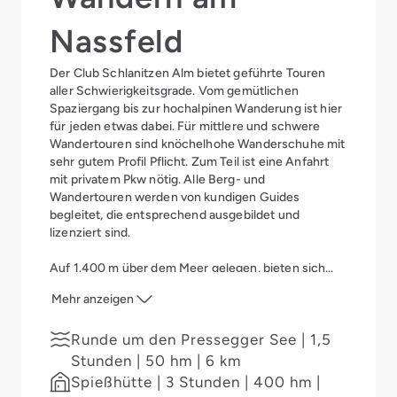
Nassfeld
Der Club Schlanitzen Alm bietet geführte Touren
aller Schwierigkeitsgrade. Vom gemütlichen
Spaziergang bis zur hochalpinen Wanderung ist hier
für jeden etwas dabei. Für mittlere und schwere
Wandertouren sind knöchelhohe Wanderschuhe mit
sehr gutem Profil Pflicht. Zum Teil ist eine Anfahrt
mit privatem Pkw nötig. Alle Berg- und
Wandertouren werden von kundigen Guides
begleitet, die entsprechend ausgebildet und
lizenziert sind.
Auf 1.400 m über dem Meer gelegen, bieten sich
spektakuläre Perspektiven auf Schritt und Tritt. Zum
Mehr anzeigen
Beispiel hinauf zu den Gipfeln der umliegenden
Berge oder auf dem Karnischen Höhenweg, der an
Runde um den Pressegger See | 1,5
der südwestlichen Grenze Kärntens zu Italien in den
Karnischen Alpen verläuft. Die Garnitzenklamm in
Stunden | 50 hm | 6 km
den Karnischen Alpen südlich von Hermagor bietet
Spießhütte | 3 Stunden | 400 hm |
Europas größten Geo-Trail und in der nahen