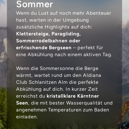
Sommer
Wenn du Lust auf noch mehr Abenteuer
hast, warten in der Umgebung
zusätzliche Highlights auf dich:
Klettersteige, Paragliding,
Sommerrodelbahnen oder
erfrischende Bergseen
– perfekt für
eine Abkühlung nach einem aktiven Tag.
Wenn die Sommersonne die Berge
wärmt, wartet rund um den Aldiana
Club Schlanitzen Alm die perfekte
Abkühlung auf dich. In kurzer Zeit
erreichst du
kristallklare Kärntner
Seen
, die mit bester Wasserqualität und
angenehmen Temperaturen zum Baden
einladen.