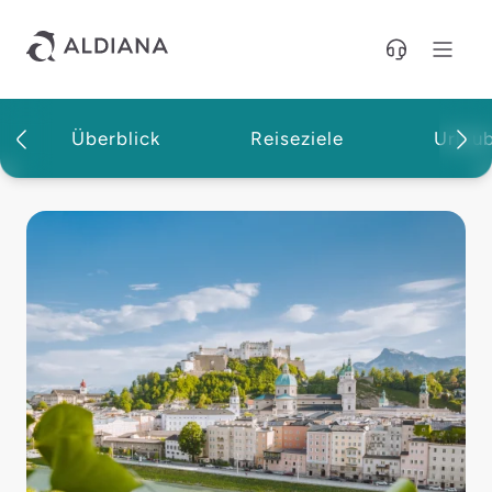
Direkt zum Hauptinhalt
Überblick
Reiseziele
Urlau
Magazin | Aldiana Reisemagazin