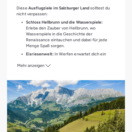
Diese
Ausflugziele im Salzburger Land
solltest du
nicht verpassen:
Schloss Hellbrunn und die Wasserspiele:
Erlebe den Zauber von Hellbrunn, wo
Wasserspiele in die Geschichte der
Renaissance eintauchen und dabei für jede
Menge Spaß sorgen.
Eisriesenwelt:
In Werfen erwartet dich ein
magisches Naturwunder – die größte Eishöhle
Mehr anzeigen
der Welt! Spüre die kalte Frische und lass dich
von den beeindruckenden Eiskreationen
verzaubern. Ein ganz besonders
abenteuerlicher Ausflug für Sommerreisende,
die etwas Außergewöhnliches suchen. Hier
findet man selbst an heißen Sommertagen eine
Unser Geheimtipp:
wohltuende Abkühlung.
Der
Aldiana Club
Salzkammergut
ist der perfekte Ort für einen
Kaprun:
Ein Ausflug nach Kaprun führt dich zu
traumhaften Sommerurlaub in Österreich. Mit
den imposanten Gletschern und bietet sowohl
direktem Zugang zur Grimming Therme und einem
im Sommer als auch im Winter fantastische
umfangreichen Sportangebot bietet er dir die
Möglichkeiten für Outdoor-Aktivitäten. Der
perfekte Kombination aus Aktivurlaub und