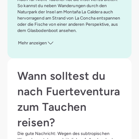
anderen Rochen oder Engelhai sichten. Zusammen
So kannst du neben Wanderungen durch den
mit dem kristallklaren Wasser macht das ein super
Naturpark der Insel am Montaña La Caldera auch
Bild und ein grandioses Taucherlebnis.
hervorragend am Strand von La Concha entspannen
Auch für erfahrene Taucher hält die Insel Lobos
oder die Fische von einer anderen Perspektive, aus
einiges bereit. In dem Tauchrevier Faro Lobos (Faro
dem Glasbodenboot ansehen.
heißt übersetzt Leuchtturm) kannst du auf einer
Tiefe von 27 bis 32 Metern große Zackenbarsche
Mehr anzeigen
oder schwarze Stachelmakrelen sichten.
Wann solltest du
nach Fuerteventura
zum Tauchen
reisen?
Die gute Nachricht: Wegen des subtropischen