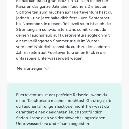
Klimas kannst du grundsätzlich auf allen Inseln der
Kanaren das ganze Jahr über Tauchen. Die besten
Sichtweiten zum Tauchen auf Fuerteventura hast du
jedoch – und jetzt halte dich fest – von September
bis November. In diesem Reisezeitraum ist auch die
Strömung am schwächsten. Und somit kannst du
deinen Tauchurlaub auf Fuerteventura sogleich mit
einem verlängerten Sommerurlaub im Winter
vereinen! Natürlich kannst du auch zu den anderen
Jahreszeiten auf Fuerteventura einen Blick in die
unfassbare Unterwasserwelt wagen.
Tauchurlaub im Aldiana Club Fuerteventura
Mehr anzeigen
Der Club in traumhafter Lage direkt am Strand
verfügt über 361 Zimmer, die auf Bungalows und das
Hotelgebäude verteilt sind. Die Tauchbasis befindet
sich direkt auf dem Clubgelände. Tauchen kannst du
wie beschrieben zum Beispiel im Unterwasser-
Fuerteventura ist das perfekte Reiseziel, wenn du
Naturschutzpark direkt vor dem Club, in den Salinas,
einen Tauchurlaub machen möchtest. Ganz egal, ob
einem der schönsten Tauchgebiete Fuerteventuras.
du Taucherfahrungen hast oder nicht, hier wirst du
garantiert einen geeigneten Tauchspot für dich
finden. Lasse dich von der abwechslungsreichen
Unterwasserflora und –fauna begeistern!