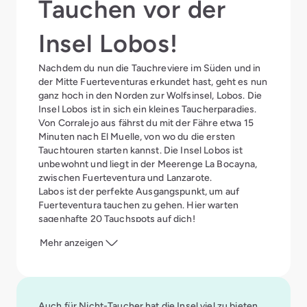
Tauchen vor der
Insel Lobos!
Nachdem du nun die Tauchreviere im Süden und in
der Mitte Fuerteventuras erkundet hast, geht es nun
ganz hoch in den Norden zur Wolfsinsel, Lobos. Die
Insel Lobos ist in sich ein kleines Taucherparadies.
Von Corralejo aus fährst du mit der Fähre etwa 15
Minuten nach El Muelle, von wo du die ersten
Tauchtouren starten kannst. Die Insel Lobos ist
unbewohnt und liegt in der Meerenge La Bocayna,
zwischen Fuerteventura und Lanzarote.
Labos ist der perfekte Ausgangspunkt, um auf
Fuerteventura tauchen zu gehen. Hier warten
sagenhafte 20 Tauchspots auf dich!
Besonders schön ist zum Beispiel der Tauchspot La
Mehr anzeigen
Carrera im Osten der Insel, bei welchem du auf einer
Tiefe zwischen 12 und 15 Metern tauchst.
Schwarzer Vulkanstein umrahmt hier weißen
Sandstrand. Zwischen kleinen Höhlen und
Überhängen kannst du vielleicht auch den ein oder
Auch für Nicht-Taucher hat die Insel viel zu bieten.