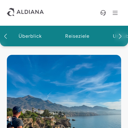
Direkt zum Hauptinhalt
Überblick
Reiseziele
Urlau
Magazin | Aldiana Reisemagazin