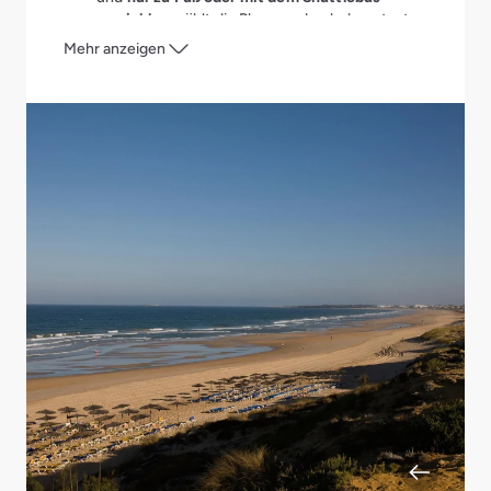
erreichbar
, zählt die Playa zu den bekanntesten
und schönsten Stränden Andalusiens. Trotz
Mehr anzeigen
seiner Beliebtheit bei Urlaubern weist der
Stand eine
einzigartige Fauna und Flora
auf
und hat sich seinen wilden und ursprünglichen
Charakter bewahrt. Außerdem schließen sich
die Dünen und Landschaften des
angrenzenden Nationalparks direkt an die
Badebucht an.
Playa de la Barrosa:
Die
Playa de la Barrosa
liegt
unweit von Cádiz
an der
Costa de la Luz
und
zeichnet sich durch einen sehr feinen Sand
und die sie umgebenden
schroffen
Felsformationen
aus. Auch dieser
Küstenabschnitt zählt bei vielen Urlaubern
ebenfalls zu Andalusiens schönsten Stränden,
der zur
Badesaison von April bis Oktober
die
Besucher mit kristallklarem Wasser in die
idyllische Bucht lockt. Idealer Ausgangspunkt
um diesen Traumstrand zu entdecken, ist der
Aldiana Club Andalusien
, der eingebettet in die
Dünen hinter dem Strand zu ausgiebigen