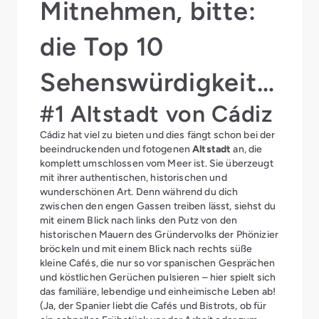
Mitnehmen, bitte:
die Top 10
Sehenswürdigkeite
#1 Altstadt von Cádiz
n von Cádiz an
Cádiz hat viel zu bieten und dies fängt schon bei der
einem Tag erleben
beeindruckenden und fotogenen
Altstadt
an, die
komplett umschlossen vom Meer ist. Sie überzeugt
mit ihrer authentischen, historischen und
wunderschönen Art. Denn während du dich
zwischen den engen Gassen treiben lässt, siehst du
mit einem Blick nach links den Putz von den
historischen Mauern des Gründervolks der Phönizier
bröckeln und mit einem Blick nach rechts süße
kleine Cafés, die nur so vor spanischen Gesprächen
und köstlichen Gerüchen pulsieren – hier spielt sich
das familiäre, lebendige und einheimische Leben ab!
(Ja, der Spanier liebt die Cafés und Bistrots, ob für