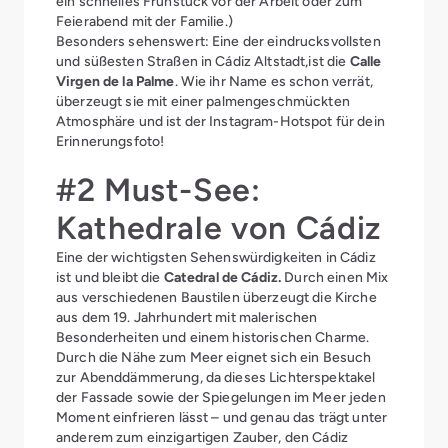
ein schnelles Frühstück vor der Arbeit oder zum
Feierabend mit der Familie.)
Besonders sehenswert: Eine der eindrucksvollsten
und süßesten Straßen in Cádiz Altstadt,ist die
Calle
Virgen de la Palme
. Wie ihr Name es schon verrät,
überzeugt sie mit einer palmengeschmückten
Atmosphäre und ist der Instagram-Hotspot für dein
Erinnerungsfoto!
#2 Must-See:
Kathedrale von Cádiz
Eine der wichtigsten Sehenswürdigkeiten in Cádiz
ist und bleibt die
Catedral de Cádiz.
Durch einen Mix
aus verschiedenen Baustilen überzeugt die Kirche
aus dem 19. Jahrhundert mit malerischen
Besonderheiten und einem historischen Charme.
Durch die Nähe zum Meer eignet sich ein Besuch
zur Abenddämmerung, da dieses Lichterspektakel
der Fassade sowie der Spiegelungen im Meer jeden
Moment einfrieren lässt – und genau das trägt unter
anderem zum einzigartigen Zauber, den Cádiz