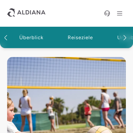
Direkt zum Hauptinhalt
Überblick
Reiseziele
Urlau
Magazin | Aldiana Reisemagazin