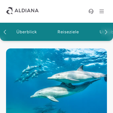
Direkt zum Hauptinhalt
Überblick
Reiseziele
Urlau
Magazin | Aldiana Reisemagazin