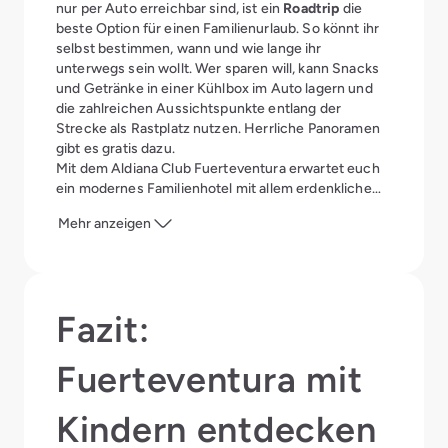
Strand auch ausreichend Gelegenheit zum sicheren
nur per Auto erreichbar sind, ist ein
Roadtrip
die
Baden und Planschen.
beste Option für einen Familienurlaub. So könnt ihr
selbst bestimmen, wann und wie lange ihr
Parks und Zoos
unterwegs sein wollt. Wer sparen will, kann Snacks
und Getränke in einer Kühlbox im Auto lagern und
Ein Besuch im
Oasis Park
auf der Halbinsel Jandia
die zahlreichen Aussichtspunkte entlang der
zählt für die meisten Familien zu den absoluten
Strecke als Rastplatz nutzen. Herrliche Panoramen
Highlights ihres Fuerteventura-Aufenthaltes. Über
gibt es gratis dazu.
3.000 Tiere 25 verschiedener Arten gibt es hier zu
Mit dem Aldiana Club Fuerteventura erwartet euch
sehen. Auch der botanische Garten lädt zum
ein modernes Familienhotel mit allem erdenklichem
Schauen und Entdecken ein. Wer ein echtes
Komfort. Während Mama und Papa sich eine
Mehr anzeigen
Walskelett bestaunen möchte, kann dies auf dem
erholsame Auszeit gönnen, sind junge Gäste im
Weg zum
Strand Morro Jable
tun.
Alter von 2 bis 17 Jahren bestens im hauseigenen
Flosse Club aufgehoben. Unter der Aufsicht
qualifizierter Betreuerinnen werden sowohl Sport-
und Fitnesskurse als auch unterhaltsame Aktivitäten
Fazit:
geboten. Das Hauptrestaurant hält ein eigenes
Kinderbuffet bereit.
Fuerteventura mit
Kindern entdecken