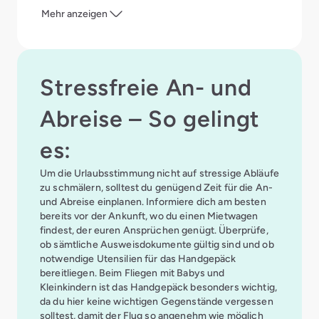
Egal, ob hochsommerliches Wetter oder
Mehr anzeigen
auffrischender Wind – wenn du clever packst, bist
du für jedes Wetter gewappnet. Da Fuerteventura
nicht nur sonnenreich, sondern auch recht windig
ist, empfiehlt es sich in jedem Fall, eine leichte
Stressfreie An- und
Allwetterjacke
mit in den Koffer zu legen. Auch
schützende
Sonnenhüte, Sonnenbrillen und
Abreise – So gelingt
Sonnenschutz
in Form von Gel, Creme oder Spray
sind unverzichtbar. Genauso elementar: Das
Lieblingskuscheltier
und Bücher oder Hörspiele zur
es:
Unterhaltung.
Um die Urlaubsstimmung nicht auf stressige Abläufe
zu schmälern, solltest du genügend Zeit für die An-
und Abreise einplanen. Informiere dich am besten
bereits vor der Ankunft, wo du einen Mietwagen
findest, der euren Ansprüchen genügt. Überprüfe,
ob sämtliche Ausweisdokumente gültig sind und ob
notwendige Utensilien für das Handgepäck
bereitliegen. Beim Fliegen mit Babys und
Kleinkindern ist das Handgepäck besonders wichtig,
da du hier keine wichtigen Gegenstände vergessen
solltest, damit der Flug so angenehm wie möglich