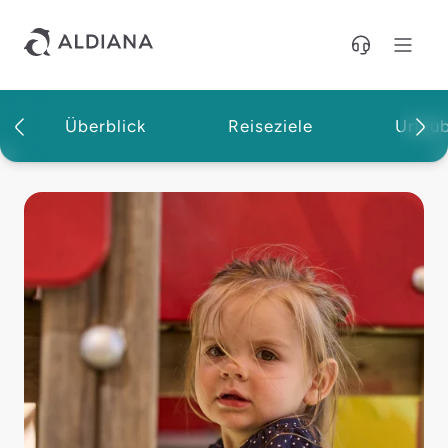
Direkt zum Hauptinhalt
Überblick
Reiseziele
Urlau
Magazin | Aldiana Reisemagazin