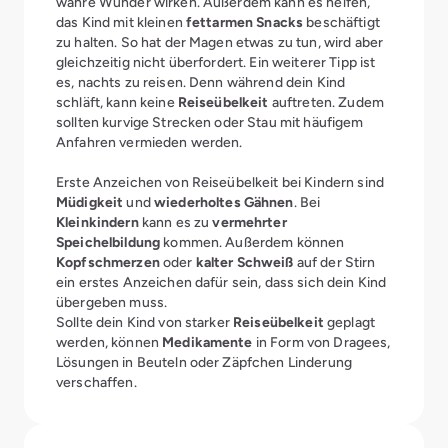
wahre Wunder wirken. Außerdem kann es helfen,
das Kind mit kleinen
fettarmen Snacks
beschäftigt
zu halten. So hat der Magen etwas zu tun, wird aber
gleichzeitig nicht überfordert. Ein weiterer Tipp ist
es, nachts zu reisen. Denn während dein Kind
schläft, kann keine
Reiseübelkeit
auftreten. Zudem
sollten kurvige Strecken oder Stau mit häufigem
Anfahren vermieden werden.
Erste Anzeichen von Reiseübelkeit bei Kindern sind
Müdigkeit
und
wiederholtes Gähnen
. Bei
Kleinkindern
kann es zu
vermehrter
Speichelbildung
kommen. Außerdem können
Kopfschmerzen
oder
kalter Schweiß
auf der Stirn
ein erstes Anzeichen dafür sein, dass sich dein Kind
übergeben muss.
Sollte dein Kind von starker
Reiseübelkeit
geplagt
werden, können
Medikamente
in Form von Dragees,
Lösungen in Beuteln oder Zäpfchen Linderung
verschaffen.