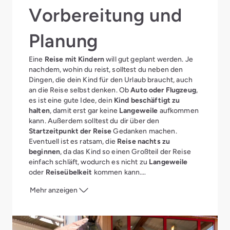
Vorbereitung und
Planung
Eine
Reise mit Kindern
will gut geplant werden. Je
nachdem, wohin du reist, solltest du neben den
Dingen, die dein Kind für den Urlaub braucht, auch
an die Reise selbst denken. Ob
Auto oder Flugzeug
,
es ist eine gute Idee, dein
Kind beschäftigt zu
halten
, damit erst gar keine
Langeweile
aufkommen
kann. Außerdem solltest du dir über den
Startzeitpunkt der Reise
Gedanken machen.
Eventuell ist es ratsam, die
Reise nachts zu
beginnen
, da das Kind so einen Großteil der Reise
einfach schläft, wodurch es nicht zu
Langeweile
oder
Reiseübelkeit
kommen kann.
Die richtigen Spiele
Mehr anzeigen
für die Reise – Auto
und Flug