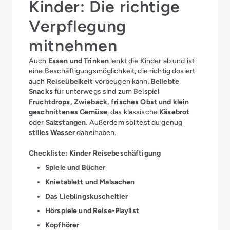
Kinder: Die richtige
dass
Kleinkinder
andere
Unterhaltungsmöglichkeiten als größere Kinder
Verpflegung
brauchen. Orientiere dich am besten daran, was
deine Kinder auch zu Hause gerne tun und adaptiere
mitnehmen
es für die Reise.
Auch
Essen und Trinken
lenkt die Kinder ab und ist
eine Beschäftigungsmöglichkeit, die richtig dosiert
auch
Reiseübelkeit
vorbeugen kann.
Beliebte
Snacks
für unterwegs sind zum Beispiel
Fruchtdrops, Zwieback, frisches Obst und klein
geschnittenes Gemüse
, das klassische
Käsebrot
oder
Salzstangen
. Außerdem solltest du genug
stilles Wasser
dabeihaben.
Checkliste: Kinder Reisebeschäftigung
Spiele und Bücher
Knietablett und Malsachen
Das Lieblingskuscheltier
Hörspiele und Reise-Playlist
Kopfhörer