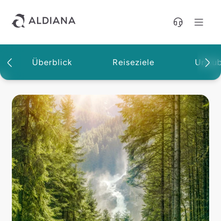
Direkt zum Hauptinhalt
Überblick
Reiseziele
Urlau
Magazin | Aldiana Reisemagazin