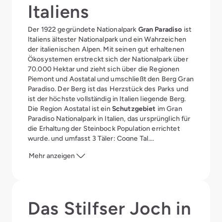
Italiens
Der 1922 gegründete Nationalpark
Gran Paradiso
ist
Italiens ältester Nationalpark und ein Wahrzeichen
der italienischen Alpen. Mit seinen gut erhaltenen
Ökosystemen erstreckt sich der Nationalpark über
70.000 Hektar und zieht sich über die Regionen
Piemont und Aostatal und umschließt den Berg Gran
Paradiso. Der Berg ist das Herzstück des Parks und
ist der höchste vollständig in Italien liegende Berg.
Die Region Aostatal ist ein
Schutzgebiet
im Gran
Paradiso Nationalpark in Italien, das ursprünglich für
die Erhaltung der Steinbock Population errichtet
wurde, und umfasst 3 Täler: Cogne Tal,
Valsvarenche Tal und Rhêmes Tal. In diesen Tälern
Mehr anzeigen
befinden sich insgesamt 4 Besucherzentren mit
dem Ziel zur Erhaltung der Biodiversität. Dieser
Nationalpark Italiens ist das Zuhause von über 50
Tierarten vor allem Steinböcke und Gämse, über 100
Vogelarten und über 1000 Pflanzen. Im späten
Das Stilfser Joch in
Frühling ist die Region ein Traum für Wanderer und
Naturliebhaber und im Winter eine gute Anlaufstelle