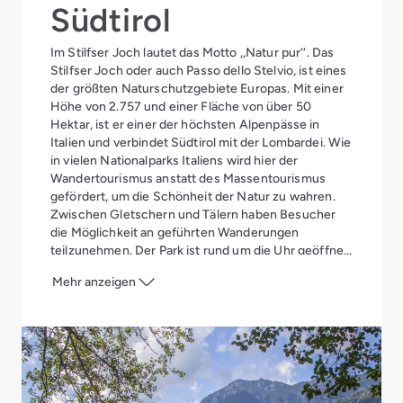
Südtirol
für Wintersportbegeisterte.
Im Stilfser Joch lautet das Motto ,,Natur pur‘‘. Das
Stilfser Joch oder auch Passo dello Stelvio, ist eines
der größten Naturschutzgebiete Europas. Mit einer
Höhe von 2.757 und einer Fläche von über 50
Hektar, ist er einer der höchsten Alpenpässe in
Italien und verbindet Südtirol mit der Lombardei. Wie
in vielen Nationalparks Italiens wird hier der
Wandertourismus anstatt des Massentourismus
gefördert, um die Schönheit der Natur zu wahren.
Zwischen Gletschern und Tälern haben Besucher
die Möglichkeit an geführten Wanderungen
teilzunehmen. Der Park ist rund um die Uhr geöffnet
und der Eintritt ist kostenlos. Mit seiner
Mehr anzeigen
beeindruckenden Passstraße
ist dieser Nationalpark
Italiens ein Paradies für Radfahrer, Motorradfahrer
und Autofahrer, die die Herausforderung und eine
atemberaubende Aussicht auf die umliegende
Bergwelt suchen.