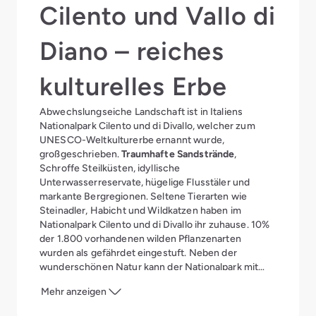
Cilento und Vallo di
Diano – reiches
kulturelles Erbe
Abwechslungseiche Landschaft ist in Italiens
Nationalpark Cilento und di Divallo, welcher zum
UNESCO-Weltkulturerbe ernannt wurde,
großgeschrieben.
Traumhafte Sandstrände
,
Schroffe Steilküsten, idyllische
Unterwasserreservate, hügelige Flusstäler und
markante Bergregionen. Seltene Tierarten wie
Steinadler, Habicht und Wildkatzen haben im
Nationalpark Cilento und di Divallo ihr zuhause. 10%
der 1.800 vorhandenen wilden Pflanzenarten
wurden als gefährdet eingestuft. Neben der
wunderschönen Natur kann der Nationalpark mit
kulturellen und historischen Sehenswürdigkeiten
Mehr anzeigen
überzeugen. Vom Massentourismus verschont,
zieren charmante Küstenorte und Bergdörfer die