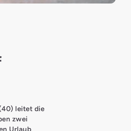
f
40) leitet die
aben zwei
en Urlaub