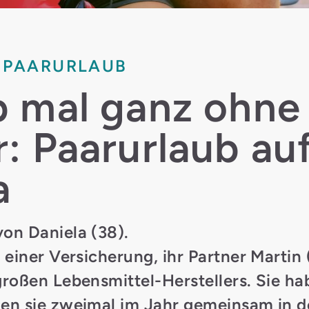
PAARURLAUB
b mal ganz ohne
: Paarurlaub au
a
von Daniela (38).
i einer Versicherung, ihr Partner Martin (
 großen Lebensmittel-Herstellers. Sie h
nen sie zweimal im Jahr gemeinsam in d