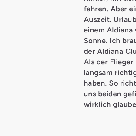
fahren. Aber e
Auszeit. Urlau
einem Aldiana
Sonne. Ich bra
der
Aldiana Cl
Als der Fliege
langsam richti
haben. So rich
uns beiden gefä
wirklich glaube