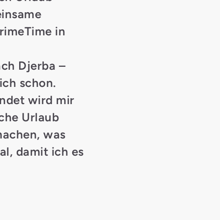
meinsame
rimeTime in
ach Djerba –
ich schon.
ndet wird mir
oche Urlaub
 machen, was
al, damit ich es