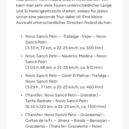
Olivenöl hergestellt wird. Lass dir den Anbau und
kann man sehr viele Touren unterschiedlicher Länge
alles rund um die Farm erklären und koste von einer
und Schwierigkeitsstufe starten, sodass für jeden
ausgewählten Wahl an Weinen und Olivenöl.
sicher eine passende Tour dabei ist. Eine kleine
Anschließend geht es auf dem Radweg in
Auswahl unterschiedlicher Strecken findest du hier:
Andalusien weiter Richtung Conil de la Frontera.
Novo Sancti Petri – -Trafalgar -Vejer – Novo
Sancti Petri
(3:30 h, 72 km, ⌀ 22-25 km/h, ca. 600 Hm)
Novo Sancti Petri – Naveros-Medina – Novo
Sancti Petri
(3:05 h, 68 km, ⌀ 22-25 km/h, ca. 610 Hm)
Novo Sancti Petri – Conil-El Palmar- Trafalga –
Novo Sancti Petri
(3:29 h , 71 km, ⌀ 22-25 km/h, ca. 460 Hm)
(Transfer: Novo Sancti Petri – Gibraltar) –
Tarifa-Barbate – Novo Sancti Petri
(6:30 h,120 km, ⌀ 23-25 km/h, ca. 1300 Hm)
(Transfer: Novo Sancti Petri – Grazalema) –
Cortes de la Fr. – Jimera – Ronda – Benaojan –
Grazalema – (Transfer: Grazalema – Novo