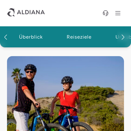
Direkt zum Hauptinhalt
Überblick
Reiseziele
Urlau
Magazin | Aldiana Reisemagazin