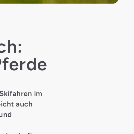
ch:
Pferde
 Skifahren im
eicht auch
 und