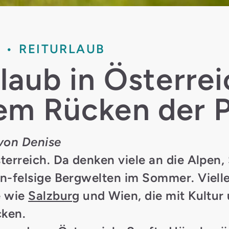
H
REITURLAUB
laub in Österrei
em Rücken der 
von Denise
terreich. Da denken viele an die Alpen,
n-felsige Bergwelten im Sommer. Viell
e wie
Salzburg
und Wien, die mit Kultur
cken.