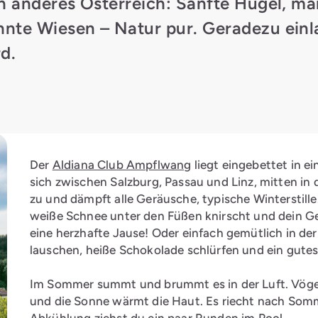
in anderes Österreich: Sanfte Hügel, m
nte Wiesen – Natur pur. Geradezu einl
d.
Der
Aldiana Club Ampflwang
liegt eingebettet in e
sich zwischen Salzburg, Passau und Linz, mitten in 
zu und dämpft alle Geräusche, typische Winterstil
weiße Schnee unter den Füßen knirscht und dein Gesi
eine herzhafte Jause! Oder einfach gemütlich in de
lauschen, heiße Schokolade schlürfen und ein gutes
Im Sommer summt und brummt es in der Luft. Vögel
und die Sonne wärmt die Haut. Es riecht nach Som
Abkühlung ziehst du ein paar Runden im Pool.