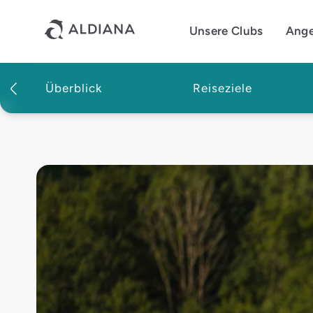
Direkt zum Hauptinhalt
Unsere Clubs
Ang
Überblick
Reiseziele
Magazin | Aldiana Reisemagazin
Reiturlaub in Österreich: