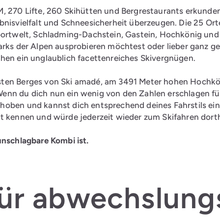
M, 270 Lifte, 260 Skihütten und Bergrestaurants erkunden
bnisvielfalt und Schneesicherheit überzeugen. Die 25 Orte
portwelt, Schladming-Dachstein, Gastein, Hochkönig und Gr
arks der Alpen ausprobieren möchtest oder lieber ganz ge
chen ein unglaublich facettenreiches Skivergnügen.
ten Berges von Ski amadé, am 3491 Meter hohen Hochköni
enn du dich nun ein wenig von den Zahlen erschlagen fü
hoben und kannst dich entsprechend deines Fahrstils ein
et kennen und würde jederzeit wieder zum Skifahren dort
unschlagbare Kombi ist.
für abwechslung