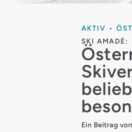
AKTIV
ÖST
SKI AMADÉ:
Öster
Skive
belieb
beson
Ein Beitrag von