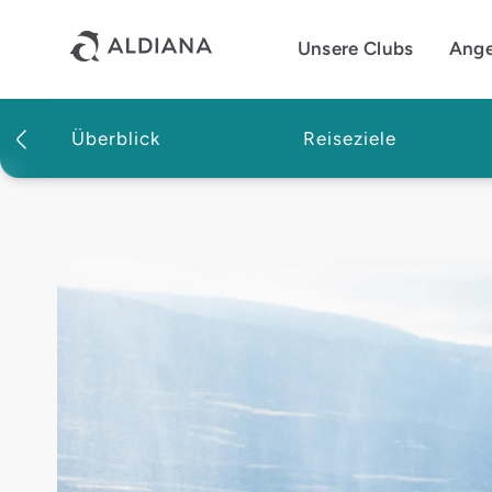
Direkt zum Hauptinhalt
Unsere Clubs
Ang
Überblick
Reiseziele
Magazin | Aldiana Reisemagazin
Tarifa Traumdestination