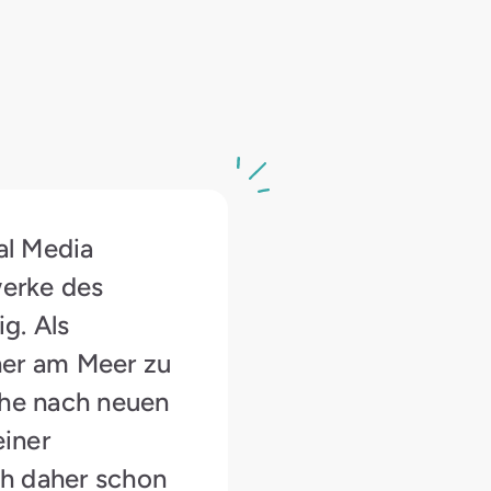
ial Media
werke des
g. Als
eher am Meer zu
che nach neuen
iner
ch daher schon