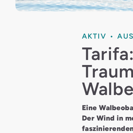
AKTIV
AU
Tarifa
Traum
Walb
Eine Walbeobac
Der Wind in m
faszinierenden