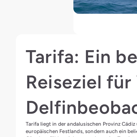
Tarifa: Ein b
Reiseziel für
Delfinbeoba
Tarifa liegt in der andalusischen Provinz Cádiz
europäischen Festlands, sondern auch ein beli