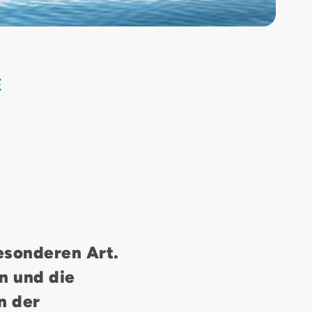
E
besonderen Art.
n und die
n der